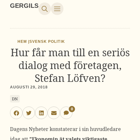
GERGILS
HEM |
SVENSK POLITIK
Hur får man till en seriös
dialog med företagen,
Stefan Löfven?
AUGUSTI 29, 2018
DN
0
Dagens Nyheter konstaterar i sin huvudledare
idag att
”Ekonomin ät valets viktigaste