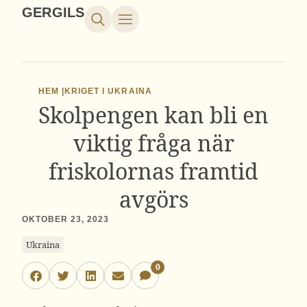
GERGILS
HEM |
KRIGET I UKRAINA
Skolpengen kan bli en
viktig fråga när
friskolornas framtid
avgörs
OKTOBER 23, 2023
Ukraina
0