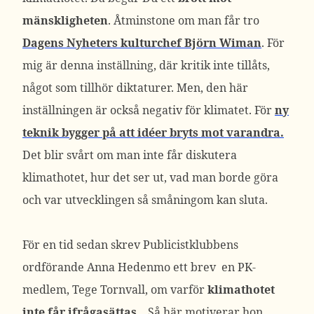
mänskligheten
. Åtminstone om man får tro
Dagens Nyheters kulturchef Björn Wiman
. För
mig är denna inställning, där kritik inte tillåts,
något som tillhör diktaturer. Men, den här
inställningen är också negativ för klimatet. För
ny
teknik bygger på att idéer bryts mot varandra.
Det blir svårt om man inte får diskutera
klimathotet, hur det ser ut, vad man borde göra
och var utvecklingen så småningom kan sluta.
För en tid sedan skrev Publicistklubbens
ordförande Anna Hedenmo ett brev en PK-
medlem, Tege Tornvall, om varför
klimathotet
inte får ifrågasättas
. . Så här motiverar hon