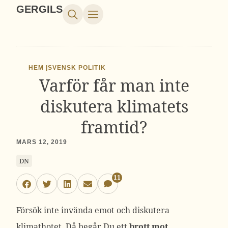
GERGILS
HEM |
SVENSK POLITIK
Varför får man inte
diskutera klimatets
framtid?
MARS 12, 2019
DN
11
Försök inte invända emot och diskutera
klimathotet. Då begår Du ett
brott mot