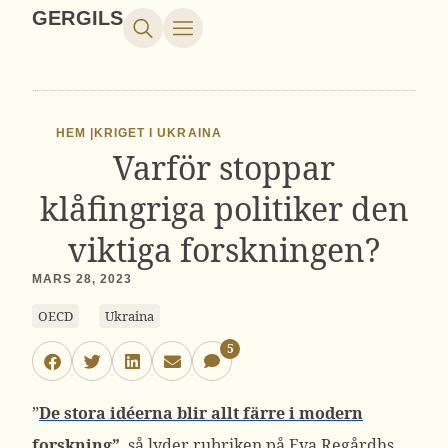
GERGILS
HEM |
KRIGET I UKRAINA
Varför stoppar
klåfingriga politiker den
viktiga forskningen?
MARS 28, 2023
OECD
Ukraina
5
”
De stora idéerna blir allt färre i modern
forskning”
, så lyder rubriken på Eva Regårdhs