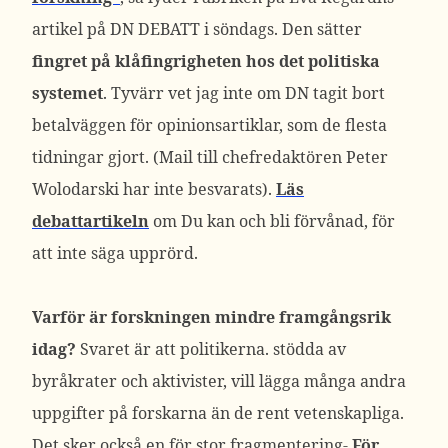
artikel på DN DEBATT i söndags. Den sätter
fingret på klåfingrigheten hos det politiska
systemet
. Tyvärr vet jag inte om DN tagit bort
betalväggen för opinionsartiklar, som de flesta
tidningar gjort. (Mail till chefredaktören Peter
Wolodarski har inte besvarats).
Läs
debattartikeln
om Du kan och bli förvånad, för
att inte säga upprörd.
Varför är forskningen mindre framgångsrik
idag?
Svaret är att politikerna. stödda av
byråkrater och aktivister, vill lägga många andra
uppgifter på forskarna än de rent vetenskapliga.
Det sker också en för stor fragmentering-
För