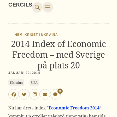
GERGILS
HEM |
KRIGET I UKRAINA
2014 Index of Economic
Freedom – med Sverige
på plats 20
JANUARI 20, 2014
Ukraina
USA
0
Nu har årets index ”
Economic Freedom 2014
”
kommit. En otroligt välgjord (innovativ) hemsida,