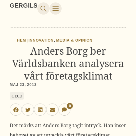
GERGILS
,
HEM |
INNOVATION
MEDIA & OPINION
Anders Borg ber
Världsbanken analysera
vårt företagsklimat
MAJ 23, 2013
OECD
0
Det märks att Anders Borg tagit intryck. Han inser
behovet av att utveckla vårt företagsklimat.