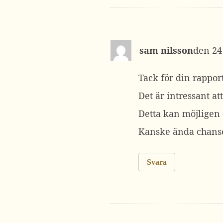
sam nilsson
24
Tack för din rappor
Det är intressant a
Detta kan möjligen 
Kanske ända chanse
Svara