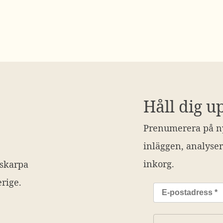
Håll dig u
Prenumerera på ny
inläggen, analyser
inkorg.
 skarpa
rige.