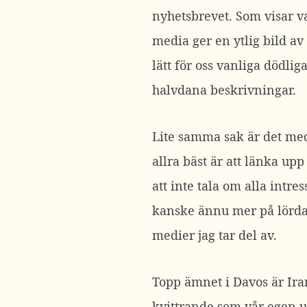
nyhetsbrevet. Som visar v
media ger en ytlig bild av
lätt för oss vanliga dödliga
halvdana beskrivningar.
Lite samma sak är det m
allra bäst är att länka upp
att inte tala om alla intr
kanske ännu mer på lörda
medier jag tar del av.
Topp ämnet i Davos är Ira
kvittrande som vår egen 