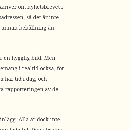
skriver om nyhetsbrevet i
tadressen, så det är inte
lt annan behållning än
r en hygglig bild. Men
emang i realtid också, för
m har tid i dag, och
ta rapporteringen av de
nlägg. Alla är dock inte
 kan leda fel. Den absoluta