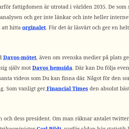
arför fattigdomen är utrotad i världen 2035. De som 
 analysen och ger inte länkar och inte heller interne
 att hitta
orginalet
. För det är läsvärt och ger en he
ed
Davos-mötet
, även om svenska medier på plats ge
 sig själv mot
Davos hemsida
. Där kan Du följa even
essanta videos som Du kan finna där. Något för den so
g. Som vanligt ger
Financial Times
den absolut bäs
n och dess president. Om man räknar antalet twitteri
utrikesminister
Carl Bildt
, varför sådan här statistik