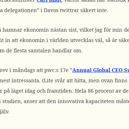
 delegationen” i Davos twittrar säkert inte.
 hamnar ekonomin nästan sist, vilket jag för min del
it in att ekonomin i världen utvecklas väl, så är sä
m de flesta samtalen handlar om.
krev i måndags att pwc:s 17e ”
Annual Global CEO S
est intressanta. (Lite svår att hitta, men ovan finns
r på läget idag och framtiden. Hela 86 procent av de
i studien, anser att den innovativa kapaciteten måst
jälv.