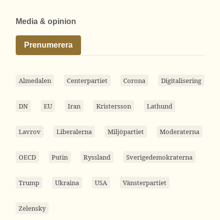
Media & opinion
Prenumerera
Almedalen
Centerpartiet
Corona
Digitalisering
DN
EU
Iran
Kristersson
Lathund
Lavrov
Liberalerna
Miljöpartiet
Moderaterna
OECD
Putin
Ryssland
Sverigedemokraterna
Trump
Ukraina
USA
Vänsterpartiet
Zelensky