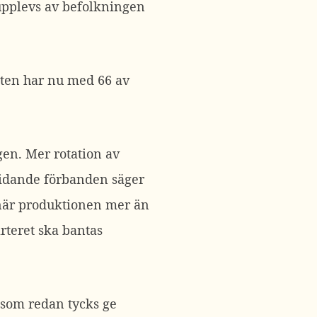
t upplevs av befolkningen
ten har nu med 66 av
gen. Mer rotation av
tridande förbanden säger
u när produktionen mer än
rteret ska bantas
, som redan tycks ge