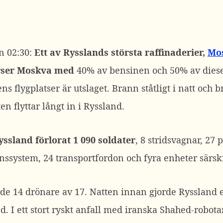
n 02:30:
Ett av Rysslands största raffinaderier,
Mos
rser Moskva med
40% av bensinen och 50% av diese
ns flygplatser är utslaget. Brann ståtligt i natt och 
en flyttar långt in i Ryssland.
ssland förlorat 1 090 soldater
, 8 stridsvagnar, 27 
ärnssystem, 24 transportfordon och fyra enheter särsk
rde 14 drönare av 17. Natten innan gjorde Ryssland 
d. I ett stort ryskt anfall med iranska Shahed-robota