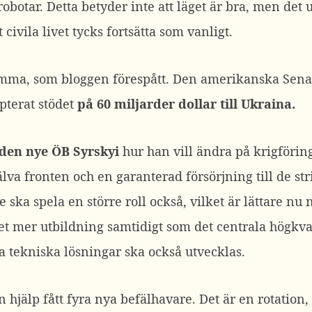
 robotar. Detta betyder inte att läget är bra, men de
civila livet tycks fortsätta som vanligt.
mma, som bloggen förespått. Den amerikanska Sena
pterat stödet
på 60 miljarder dollar till Ukraina.
den nye ÖB Syrskyi
hur han vill ändra på krigförin
älva fronten och en garanterad försörjning till de s
 ska spela en större roll också, vilket är lättare n
et mer utbildning samtidigt som det centrala högkva
a tekniska lösningar ska också utvecklas.
n hjälp fått fyra nya befälhavare. Det är en rotation