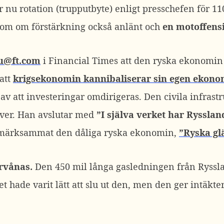
 nu rotation (trupputbyte) enligt presschefen för 11
 som om förstärkning också anlänt och
en motoffensi
u@ft.com
i Financial Times att den ryska ekonomin i
att
krigsekonomin kannibaliserar sin egen ekono
 av att investeringar omdirigeras. Den civila infrastr
ever. Han avslutar med
”I själva verket har Ryssland
pmärksammat den dåliga ryska ekonomin,
”Ryska gl
örvånas.
Den 450 mil långa gasledningen från Ryssl
Det hade varit lätt att slu ut den, men den ger intäkter