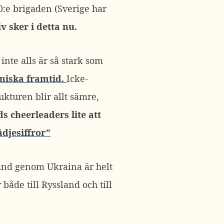
0:e brigaden (Sverige har
v sker i detta nu.
nte alls är så stark som
miska framtid.
Icke-
ukturen blir allt sämre,
s cheerleaders lite att
ädjesiffror”
and genom Ukraina är helt
 både till Ryssland och till