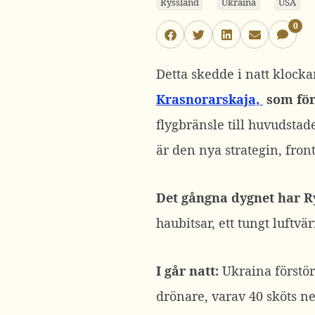
Ryssland
Ukraina
USA
0
Detta skedde i natt klocka
Krasnorarskaja,
som fö
flygbränsle till huvudstade
är den nya strategin, front
Det gångna dygnet har Ry
haubitsar, ett tungt luftv
I går natt:
Ukraina förstö
drönare, varav 40 sköts ne