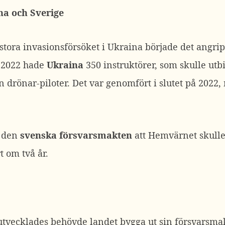
na och Sverige
stora invasionsförsöket i Ukraina började det angri
i 2022 hade
Ukraina
350 instruktörer, som skulle utbi
 drönar-piloter. Det var genomfört i slutet på 2022,
 den
svenska försvarsmakten
att Hemvärnet skulle
t om två år.
tvecklades behövde landet bygga ut sin försvarsmakt