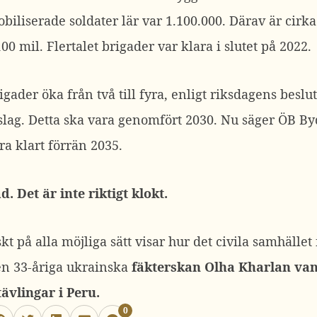
obiliserade soldater lär var 1.100.000. Därav är cirk
0 mil. Flertalet brigader var klara i slutet på 2022.
igader öka från två till fyra, enligt riksdagens beslu
lag. Detta ska vara genomfört 2030. Nu säger ÖB By
ra klart förrän 2035.
d. Det är inte riktigt klokt.
kt på alla möjliga sätt visar hur det civila samhället 
en 33-åriga ukrainska
fäkterskan Olha Kharlan van
ävlingar i Peru.
0