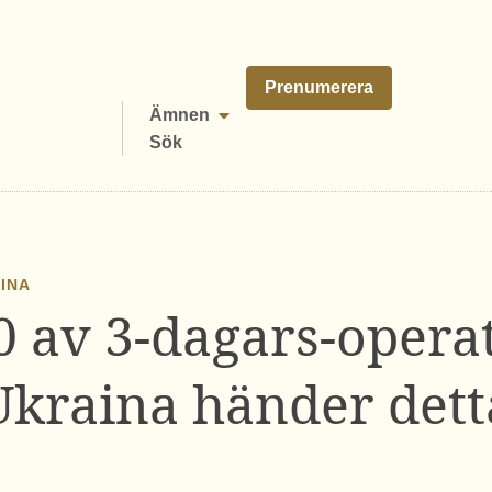
Prenumerera
Ämnen
Sök
AINA
0 av 3-dagars-operat
Ukraina händer dett