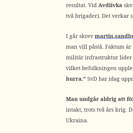
resultat. Vid
Avdiivka
sker
två brigader). Det verkar
I går skrev
martin.sandb
man vill påstå. Faktum är 
militär infrastruktur lider
vilket befolkningen uppl
hurra.”
SvD har idag up
Man undgår aldrig att f
intakt, trots två års krig. 
Ukraina.