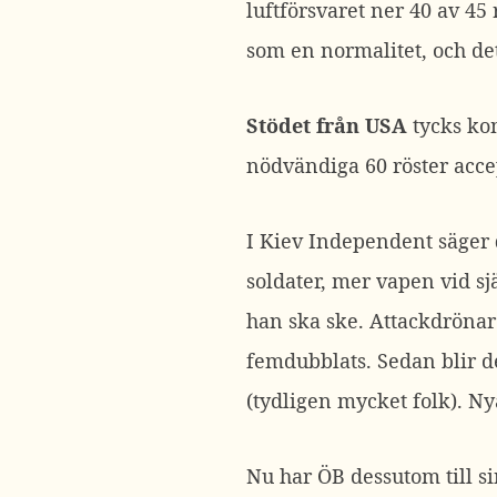
luftförsvaret ner 40 av 45
som en normalitet, och det 
Stödet från USA
tycks ko
nödvändiga 60 röster acce
I Kiev Independent säger
soldater, mer vapen vid sj
han ska ske. Attackdrönare
femdubblats. Sedan blir d
(tydligen mycket folk). Ny
Nu har ÖB dessutom till si