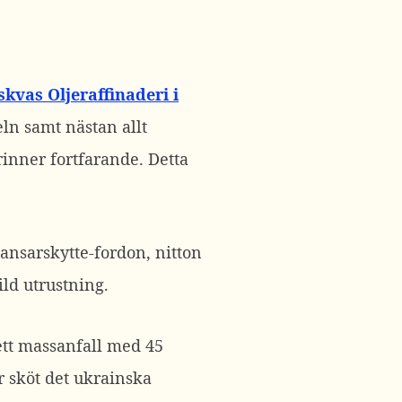
kvas Oljeraffinaderi i
ln samt nästan allt
brinner fortfarande. Detta
pansarskytte-fordon, nitton
ild utrustning.
ett massanfall med 45
r sköt det ukrainska