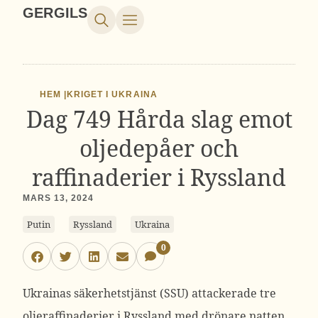
GERGILS
HEM |
KRIGET I UKRAINA
Dag 749 Hårda slag emot
oljedepåer och
raffinaderier i Ryssland
MARS 13, 2024
Putin
Ryssland
Ukraina
0
Ukrainas säkerhetstjänst (SSU) attackerade tre
oljeraffinaderier i Ryssland med drönare natten