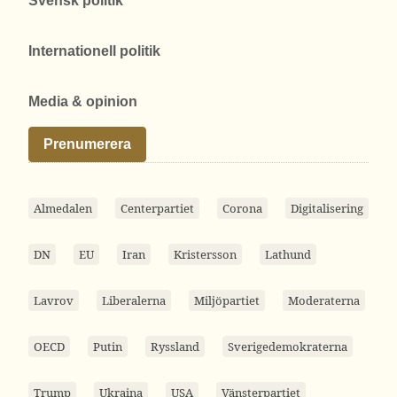
Svensk politik
Internationell politik
Media & opinion
Prenumerera
Almedalen
Centerpartiet
Corona
Digitalisering
DN
EU
Iran
Kristersson
Lathund
Lavrov
Liberalerna
Miljöpartiet
Moderaterna
OECD
Putin
Ryssland
Sverigedemokraterna
Trump
Ukraina
USA
Vänsterpartiet