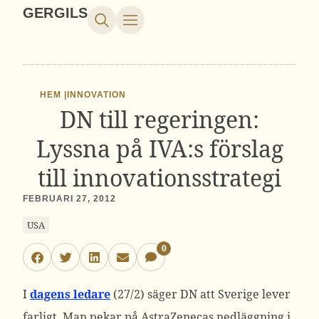
GERGILS
HEM |
INNOVATION
DN till regeringen:
Lyssna på IVA:s förslag
till innovationsstrategi
FEBRUARI 27, 2012
USA
0
I
dagens ledare
(27/2) säger DN att Sverige lever
farligt. Man pekar på AstraZenecas nedläggning i