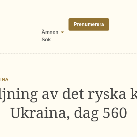
Prenumerera
Ämnen
Sök
AINA
jning av det ryska 
Ukraina, dag 560