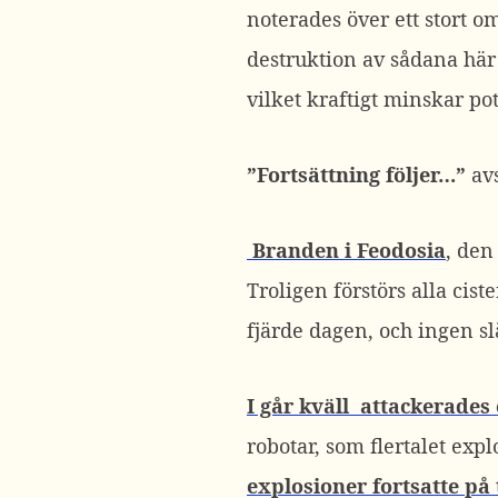
noterades över ett stort 
destruktion av sådana här 
vilket kraftigt minskar p
”Fortsättning följer…”
avs
Branden i Feodosia
, den
Troligen förstörs alla cis
fjärde dagen, och ingen sl
I går kväll attackerades
robotar, som flertalet ex
explosioner fortsatte på