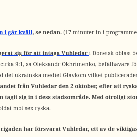
n i går kväll
,
se nedan.
(17 minuter in i programme
rat sig för att intaga Vuhledar
i Donetsk oblast ö
 cirka 9:1, sa Oleksandr Okhrimenko, befälhavare f
ed det ukrainska mediet Glavkom vilket publicerades
ndet från Vuhledar den 2 oktober, efter att ryska 
 tagit sig in i dess stadsområde. Med otroligt sto
oldat mot sex ryska.
igaden har försvarat Vuhledar, ett av de viktigas