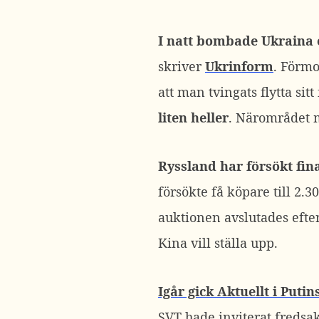
I natt bombade Ukraina 
skriver
Ukrinform
. Förmo
att man tvingats flytta sit
liten heller
. Närområdet 
Ryssland har försökt fin
försökte få köpare till 2
auktionen avslutades efter
Kina vill ställa upp.
Igår gick Aktuellt i Puti
SVT hade inviterat fredsak