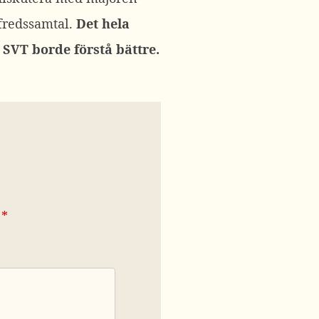
fredssamtal.
Det hela
 SVT borde förstå bättre.
*