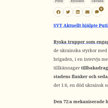
Putin
Ryssland
Ukraina
0
SVT Aktuellt hjälpte Puti
Ryska trupper som engage
de ukrainska styrkor med
brigaden, i en intervju m
tillkännagav
tillbakadraga
stadens flanker och sedan
det 1:6, en död ukrainsk s
Den 72:a mekaniserade br