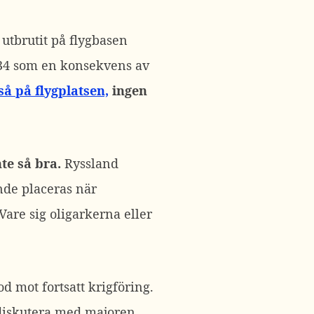
 utbrutit på flygbasen
-34 som en konsekvens av
så på flygplatsen,
ingen
te så bra.
Ryssland
nde placeras när
Vare sig oligarkerna eller
d mot fortsatt krigföring.
t diskutera med majoren