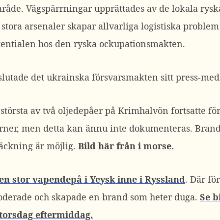
område. Vägspärrningar upprättades av de lokala ry
stora arsenaler skapar allvarliga logistiska proble
otentialen hos den ryska ockupationsmakten.
lutade det ukrainska försvarsmakten sitt press-me
 största av två oljedepåer på Krimhalvön fortsatte för
terner, men detta kan ännu inte dokumenteras. Brande
äckning är möjlig.
Bild här från i morse.
 en stor vapendepå i Yeysk inne i Ryssland
. Där fö
ploderade och skapade en brand som heter duga.
Se b
 torsdag eftermiddag.