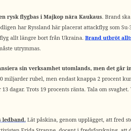
en rysk flygbas i Majkop nära Kaukaus
. Brand ska
dligen har Ryssland här placerat attackflyg som Su
t flyg allt längre bort från Ukraina.
Brand utbröt allt
måste utrymmas.
ansiera sin verksamhet utomlands, men det går in
.300 miljarder rubel, men endast knappa 2 procent ku
 13 dagar. Trots 19 procents ränta. Tala om svaghet. 
ns ledband.
Lät påskina, genom upplägget, att fred sto
tivisten Frida Stranne, docent i fredsforskning, at