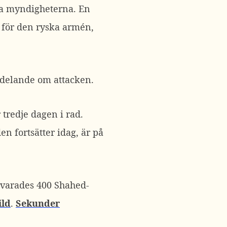
ska myndigheterna. En
m för den ryska armén,
ddelande om attacken.
 tredje dagen i rad.
n fortsätter idag, är på
rvarades 400 Shahed-
ild
.
Sekunder