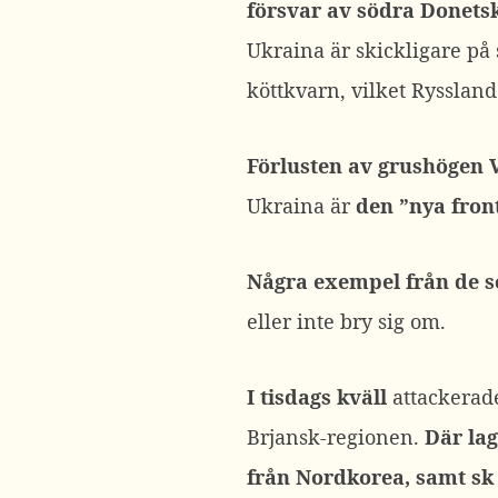
försvar av södra Donetsk 
Ukraina är skickligare på
köttkvarn, vilket Ryssland
Förlusten av grushögen V
Ukraina är
den ”nya fron
Några exempel från de s
eller inte bry sig om.
I tisdags kväll
attackerad
Brjansk-regionen.
Där lag
från Nordkorea, samt sk