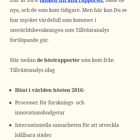
Här är först
länken till alla rapporter
,
både de
nya, och de som kom tidigare. Men här kan Du se
hur mycket värdefull som kommer i
omvärldsbevakningen som Tillväxtanalys
fortlöpande gör.
Här nedan
de
höstrapporter
som kom från
Tillväxtanalys idag
Hänt i världen hösten 2016:
Processer för forsknings- och
innovationsbudgetar
Internationella samarbeten för att utveckla
hållbara städer