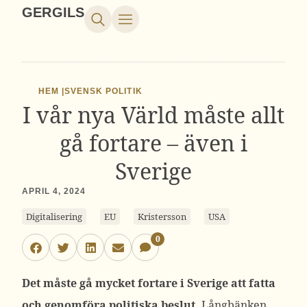
GERGILS
HEM |
SVENSK POLITIK
I vår nya Värld måste allt
gå fortare – även i
Sverige
APRIL 4, 2024
Digitalisering
EU
Kristersson
USA
0
Det måste gå mycket fortare i Sverige att fatta
och genomföra politiska beslut.
Långbänken