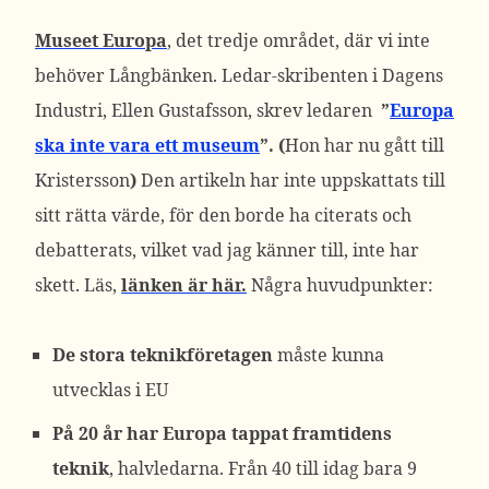
Museet Europa
, det tredje området, där vi inte
behöver Långbänken. Ledar-skribenten i Dagens
Industri, Ellen Gustafsson, skrev ledaren
”
Europa
ska inte vara ett museum
”. (
Hon har nu gått till
Kristersson
)
Den artikeln har inte uppskattats till
sitt rätta värde, för den borde ha citerats och
debatterats, vilket vad jag känner till, inte har
skett. Läs,
länken är här.
Några huvudpunkter:
De stora teknikföretagen
måste kunna
utvecklas i EU
På 20 år har Europa tappat framtidens
teknik
, halvledarna. Från 40 till idag bara 9