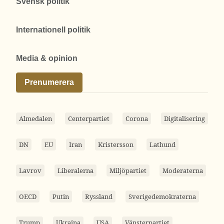
Svensk politik
Internationell politik
Media & opinion
Prenumerera
Almedalen
Centerpartiet
Corona
Digitalisering
DN
EU
Iran
Kristersson
Lathund
Lavrov
Liberalerna
Miljöpartiet
Moderaterna
OECD
Putin
Ryssland
Sverigedemokraterna
Trump
Ukraina
USA
Vänsterpartiet