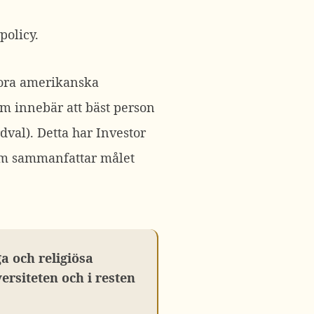
policy.
stora amerikanska
om innebär att bäst person
dval). Detta har Investor
om sammanfattar målet
ga och religiösa
versiteten och i resten