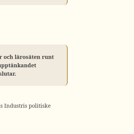
r och lärosäten runt
rupptänkandet
slutar.
 Industris politiske