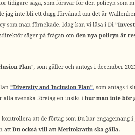
tor tidigare säga, som försvar för den policyn som 
lle jag inte bli ett dugg förvånad om det är Wallen
licy som man förnekade. Idag kan vi läsa i Di
”Invest
direktör säger på frågan om
den nya policyn är res
clusion Plan
”, som gäller och antogs i december 202
plan
”Diversity and Inclusion Plan”
, som antags i s
r alla svenska företag en insikt i
hur man inte bör 
 kontrollera att de förtag som Du har engagemang i 
n att
Du också vill att Meritokratin ska gälla.