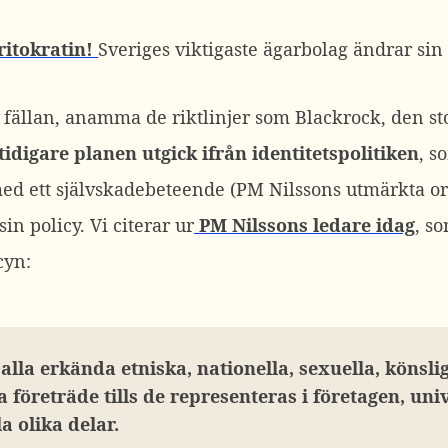
ritokratin!
Sveriges viktigaste ägarbolag ändrar sin 
 i fällan, anamma de riktlinjer som Blackrock, den 
tidigare planen utgick ifrån identitetspolitiken
, s
 med ett självskadebeteende (PM Nilssons utmärkta or
in policy. Vi citerar ur
PM Nilssons ledare idag
, s
cyn:
alla erkända etniska, nationella, sexuella, könsli
a företräde tills de representeras i företagen, uni
a olika delar.