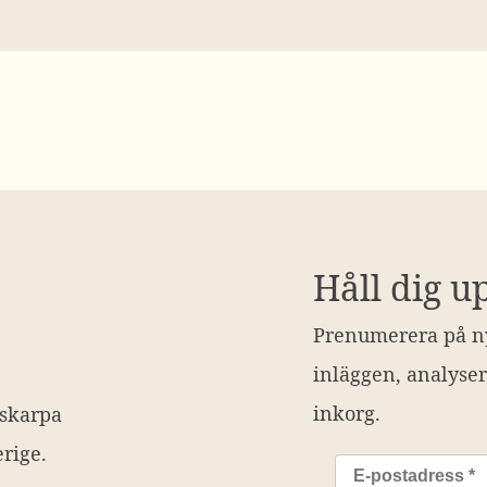
Håll dig u
Prenumerera på ny
inläggen, analyser
inkorg.
 skarpa
rige.