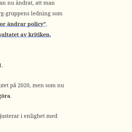
man nu ändrat, att man
berg-gruppens ledning som
or ändrar policy”
.
ultatet av kritiken.
1.
lutet på 2020, men som nu
göra
.
justerar i enlighet med