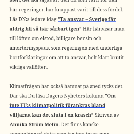
Men, det ska sägas att den tid som varit för den
här regeringen har knappast varit till dess fördel.
Läs DN:s ledare idag
”Ta ansvar – Sverige får
aldrig bli så här sårbart igen”
Här hänvisar man
till löften om elstöd, billigare bensin och
amorteringspaus, som regeringen med underliga
bortförklaringar om att ta ansvar, helt klart brutit
viktiga vallöften.
Klimatfrågan har också hamnat på sned tycks det.
Där ska Du läsa Dagens Nyheters kolumn
”Om
inte EU:s klimatpolitik förankras bland
väljarna kan det sluta i en krasch”
Skriven av
Annika Ström Melin
. Det finns kanske