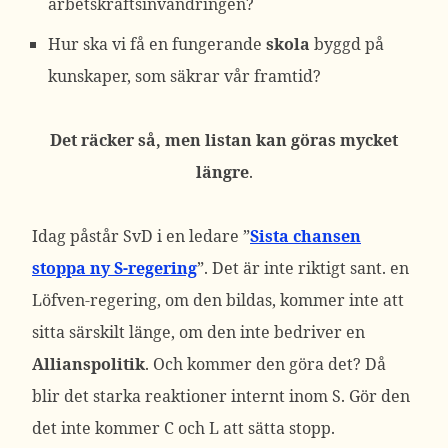
arbetskraftsinvandringen?
Hur ska vi få en fungerande
skola
byggd på
kunskaper, som säkrar vår framtid?
Det räcker så, men listan kan göras mycket
längre
.
Idag påstår SvD i en ledare ”
Sista chansen
stoppa ny S-regering
”. Det är inte riktigt sant. en
Löfven-regering, om den bildas, kommer inte att
sitta särskilt länge, om den inte bedriver en
Allianspolitik
. Och kommer den göra det? Då
blir det starka reaktioner internt inom S. Gör den
det inte kommer C och L att sätta stopp.