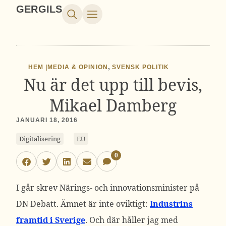
GERGILS
,
HEM |
MEDIA & OPINION
SVENSK POLITIK
Nu är det upp till bevis,
Mikael Damberg
JANUARI 18, 2016
Digitalisering
EU
0
I går skrev Närings- och innovationsminister på
DN Debatt. Ämnet är inte oviktigt:
Industrins
framtid i Sverige
. Och där håller jag med