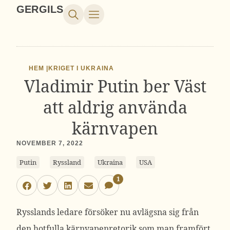
GERGILS
HEM |
KRIGET I UKRAINA
Vladimir Putin ber Väst
att aldrig använda
kärnvapen
NOVEMBER 7, 2022
Putin
Ryssland
Ukraina
USA
1
Rysslands ledare försöker nu avlägsna sig från
den hotfulla kärnvapenretorik som man framfört