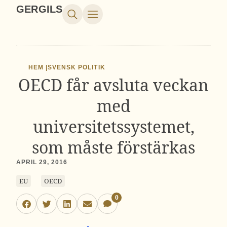
GERGILS
HEM |
SVENSK POLITIK
OECD får avsluta veckan
med
universitetssystemet,
som måste förstärkas
APRIL 29, 2016
EU
OECD
0