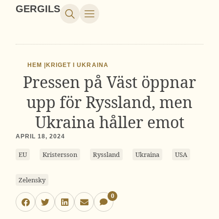
GERGILS
HEM |
KRIGET I UKRAINA
Pressen på Väst öppnar
upp för Ryssland, men
Ukraina håller emot
APRIL 18, 2024
EU
Kristersson
Ryssland
Ukraina
USA
Zelensky
0