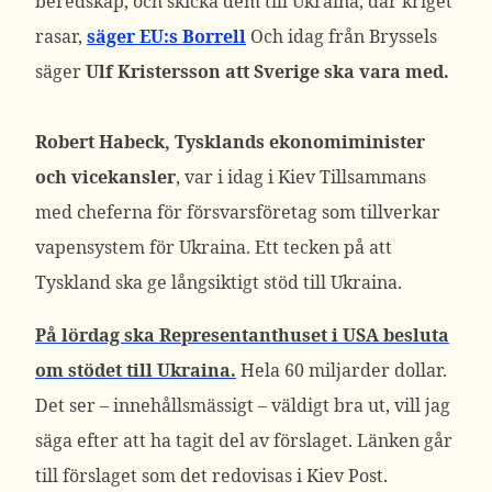
beredskap, och skicka dem till Ukraina, där kriget
rasar,
säger EU:s Borrell
Och idag från Bryssels
säger
Ulf Kristersson att Sverige ska vara med.
Robert Habeck, Tysklands ekonomiminister
och vicekansler
, var i idag i Kiev Tillsammans
med cheferna för försvarsföretag som tillverkar
vapensystem för Ukraina. Ett tecken på att
Tyskland ska ge långsiktigt stöd till Ukraina.
På lördag ska Representanthuset i USA besluta
om stödet till Ukraina.
Hela 60 miljarder dollar.
Det ser – innehållsmässigt – väldigt bra ut, vill jag
säga efter att ha tagit del av förslaget. Länken går
till förslaget som det redovisas i Kiev Post.