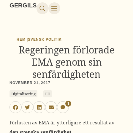
GERGILS
HEM |
SVENSK POLITIK
Regeringen förlorade
EMA genom sin
senfärdigheten
NOVEMBER 21, 2017
Digitalisering
EU
1
Förlusten av EMA är ytterligare ett resultat av
den svenska senfärdighet
.