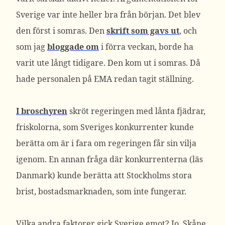
Sverige var inte heller bra från början. Det blev
den först i somras. Den
skrift som gavs ut
, och
som jag
bloggade om
i förra veckan, borde ha
varit ute långt tidigare. Den kom ut i somras. Då
hade personalen på EMA redan tagit ställning.
I broschyren
skröt regeringen med lånta fjädrar,
friskolorna, som Sveriges konkurrenter kunde
berätta om är i fara om regeringen får sin vilja
igenom. En annan fråga där konkurrenterna (läs
Danmark) kunde berätta att Stockholms stora
brist, bostadsmarknaden, som inte fungerar.
Vilka andra faktorer gick Sverige emot? Jo, Skåne