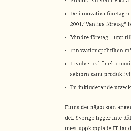
Produktiviteten i Västl
De innovativa företagen
2001.”Vanliga företag” 
Mindre företag – upp til
Innovationspolitiken må
Involveras bör ekonomisk
sektorn samt produktivi
En inkluderande utveck
Finns det något som anger
del. Sverige ligger inte då
mest uppkopplade IT-landet