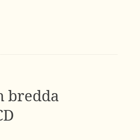
h bredda
CD