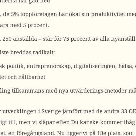
änderna har gått ned
, de 5% toppföretagen har ökat sin produktivitet me
bara med 5 procent.
l 250 anställda – står för 75 procent av alla nyanstä
ste breddas radikalt:
 politik, entreprenörskap, digitaliseringen, hälsa, 
tet och hållbarhet
ling tillsammans med nya utvärderings-metoder mås
 utvecklingen i Sverige jämfört med de andra 33 O
ligt till, men vi släpar efter. Du kanske kommer ihåg
, ett föregångsland. Nu ligger vi på 18e plats. som 