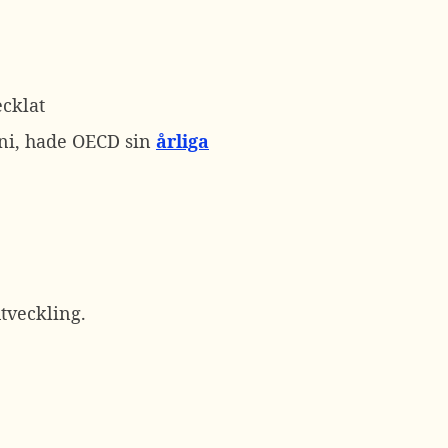
cklat
uni, hade OECD sin
årliga
tveckling.