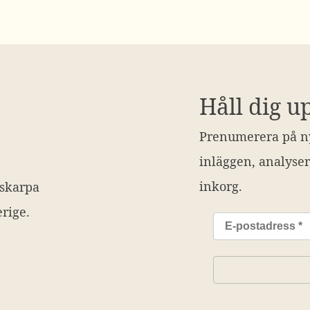
Håll dig u
Prenumerera på ny
inläggen, analyser
inkorg.
 skarpa
rige.