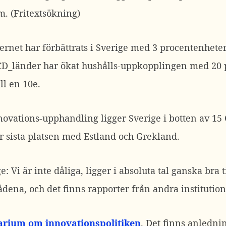
m. (Fritextsökning)
nternet har förbättrats i Sverige med 3 procentenhete
ECD_länder har ökat hushålls-uppkopplingen med 20 
ll en 10e.
nnovations-upphandling ligger Sverige i botten av 1
r sista platsen med Estland och Grekland.
e: Vi är inte dåliga, ligger i absoluta tal ganska bra t
ådena, och det finns rapporter från andra institutio
rium om innovationspolitiken
. Det finns anledn