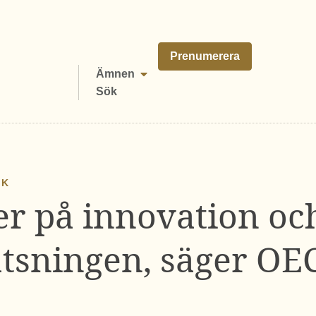
Prenumerera
Ämnen
Sök
IK
er på innovation oc
atsningen, säger OE