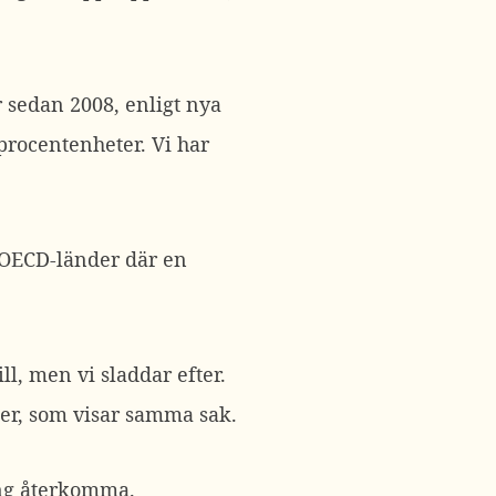
r sedan 2008, enligt nya
procentenheter. Vi har
5 OECD-länder där en
ill, men vi sladdar efter.
ner, som visar samma sak.
ing återkomma.