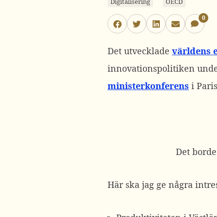
Digitalisering
OECD
0
Det utvecklade
världens 
innovationspolitiken unde
ministerkonferens
i Pari
Det borde
Här ska jag ge några intr