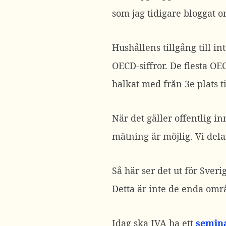
som jag tidigare bloggat o
Hushållens tillgång till i
OECD-siffror. De flesta O
halkat med från 3e plats ti
När det gäller offentlig i
mätning är möjlig. Vi dela
Så här ser det ut för Sverig
Detta är inte de enda omr
Idag ska IVA ha ett
semina