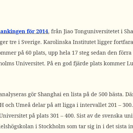
ankingen för 2014
, från Jiao Tonguniversitetet i Sh
ger tre i Sverige. Karolinska Institutet ligger fortfa
kommer på 60 plats, upp hela 17 steg sedan den förr
kholms Universitet. På en god fjärde plats kommer Lu
nalyseras gör Shanghai en lista på de 500 bästa. Där
TH och Umeå delar på att ligga i intervallet 201 – 3
niversitet på plats 301 – 400. Sist av de svenska u
lshögskolan i Stockholm som tar sig in i det sista int