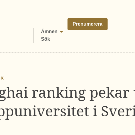
Prenumerera
Ämnen
Sök
IK
hai ranking pekar 
ppuniversitet i Sver