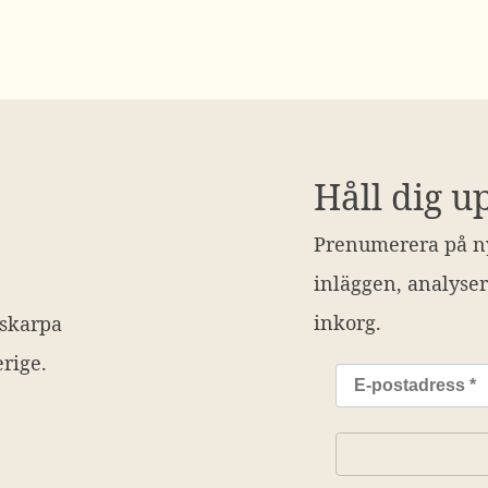
Håll dig u
Prenumerera på ny
inläggen, analyser
inkorg.
 skarpa
rige.