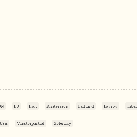
DN
EU
Iran
Kristersson
Lathund
Lavrov
Libe
USA
Vänsterpartiet
Zelensky