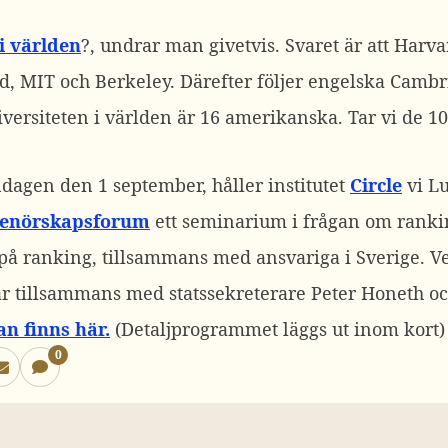
 i världen
?, undrar man givetvis. Svaret är att Harvar
ord, MIT och Berkeley. Därefter följer engelska Cambr
iversiteten i världen är 16 amerikanska. Tar vi de 1
agen den 1 september, håller institutet
Circle
vi Lu
renörskapsforum
ett seminarium i frågan om ranki
på ranking, tillsammans med ansvariga i Sverige. V
 tillsammans med statssekreterare Peter Honeth oc
 finns här.
(Detaljprogrammet läggs ut inom kort)
0