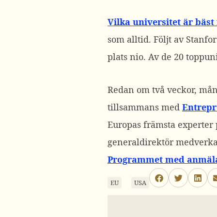
Vilka universitet är bäst
som alltid. Följt av Stanf
plats nio. Av de 20 toppun
Redan om två veckor, månd
tillsammans med
Entrep
Europas främsta experter 
generaldirektör medverkar
Programmet med anmälan
EU
USA