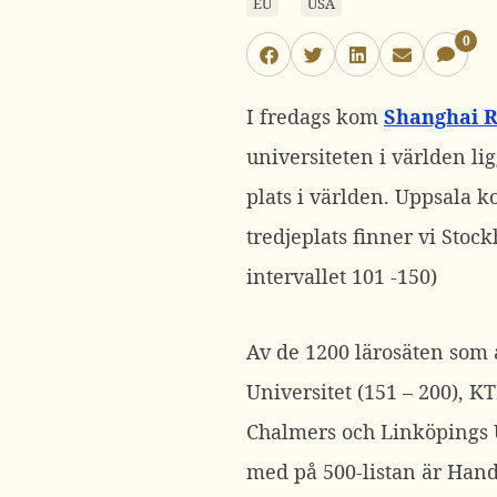
EU
USA
0
I fredags kom
Shanghai R
universiteten i världen lig
plats i världen. Uppsala 
tredjeplats finner vi Stoc
intervallet 101 -150)
Av de 1200 lärosäten som a
Universitet (151 – 200), K
Chalmers och Linköpings U
med på 500-listan är Hande