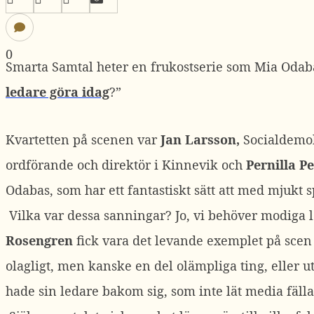
0
Smarta Samtal heter en frukostserie som Mia Odabas
ledare göra idag
?”
Kvartetten på scenen var
Jan Larsson,
Socialdemok
ordförande och direktör i Kinnevik
och
Pernilla P
Odabas, som har ett fantastiskt sätt att med mjukt
Vilka var dessa sanningar? Jo, vi behöver modiga l
Rosengren
fick vara det levande exemplet på scen 
olagligt, men kanske en del olämpliga ting, eller u
hade sin ledare bakom sig, som inte lät media fäll