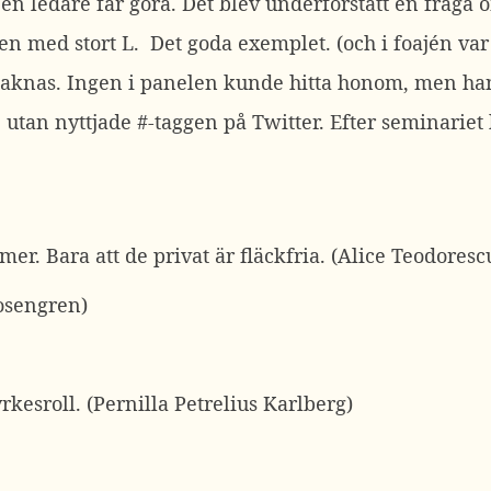
l en ledare får göra. Det blev underförstått en fråga
 med stort L. Det goda exemplet. (och i foajén var
 saknas. Ingen i panelen kunde hitta honom, men han
tta, utan nyttjade #-taggen på Twitter. Efter seminari
er. Bara att de privat är fläckfria. (Alice Teodoresc
Rosengren)
rkesroll. (Pernilla Petrelius Karlberg)