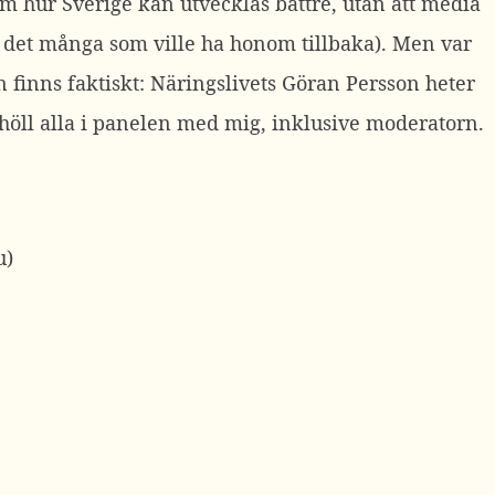
 om hur Sverige kan utvecklas bättre, utan att media
 det många som ville ha honom tillbaka). Men var
 finns faktiskt: Näringslivets Göran Persson heter
et höll alla i panelen med mig, inklusive moderatorn.
u)