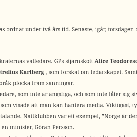
 ordnat under två års tid. Senaste, igår, torsdagen 
raternas valledare. GPs stjärnskott
Alice Teodores
etrelius Karlberg
, som forskat om ledarskapet. Sam
 språk plocka fram sanningar.
edare, som inte är ängsliga, och som inte låter sig 
som visade att man kan hantera media. Viktigast, ty
ttalande. Nattklubben var ett exempel, ”Norge är den 
a en minister, Göran Persson.