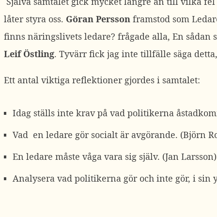
Själva samtalet gick mycket längre än till vilka fe
låter styra oss.
Göran Persson
framstod som Ledaren
finns näringslivets ledare? frågade alla, En sådan
Leif Östling
. Tyvärr fick jag inte tillfälle säga de
Ett antal viktiga reflektioner gjordes i samtalet:
Idag ställs inte krav på vad politikerna åstadkomm
Vad en ledare gör socialt är avgörande. (Björn 
En ledare måste våga vara sig själv. (Jan Larsson)
Analysera vad politikerna gör och inte gör, i sin y