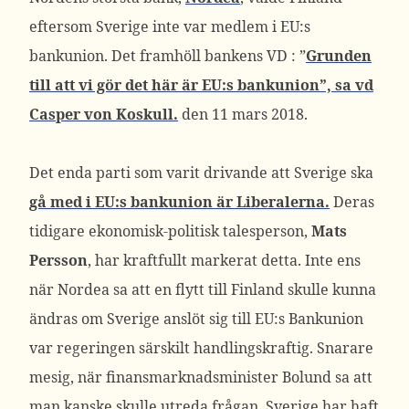
eftersom Sverige inte var medlem i EU:s
bankunion. Det framhöll bankens VD : ”
Grunden
till att vi gör det här är EU:s bankunion”, sa vd
Casper von Koskul
l.
den 11 mars 2018.
Det enda parti som varit drivande att Sverige ska
gå med i EU:s bankunion är Liberalerna.
Deras
tidigare ekonomisk-politisk talesperson,
Mats
Persson
, har kraftfullt markerat detta. Inte ens
när Nordea sa att en flytt till Finland skulle kunna
ändras om Sverige anslöt sig till EU:s Bankunion
var regeringen särskilt handlingskraftig. Snarare
mesig, när finansmarknadsminister Bolund sa att
man kanske skulle utreda frågan. Sverige har haft