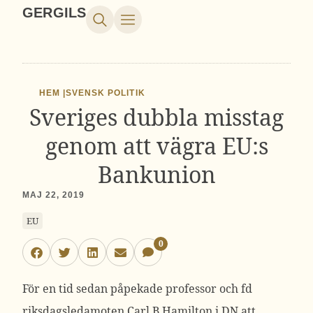
GERGILS
HEM |
SVENSK POLITIK
Sveriges dubbla misstag
genom att vägra EU:s
Bankunion
MAJ 22, 2019
EU
0
För en tid sedan påpekade professor och fd
riksdagsledamoten Carl B Hamilton i DN att