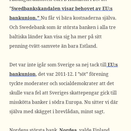
”
Swedbankskandalen visar behovet av EU:s
bankunion.”
Nu får vi bära kostnaderna själva.
Och Swedebank som är största banken i alla tre
baltiska länder kan visa sig ha mer på sitt
penning-tvätt-samvete än bara Estland.
Det var inte igår som Sverige sa nej tack till
EU:s
bankunion
, det var 2011-12. I ”söt” förening
tyckte moderater och socialdemokrater att det
skulle vara fel att Sveriges skattepengar gick till
misskötta banker i södra Europa. Nu sitter vi där
själva med skägget i brevlådan, minst sagt.
Nordens största bank,
Nordea
, valde Finland