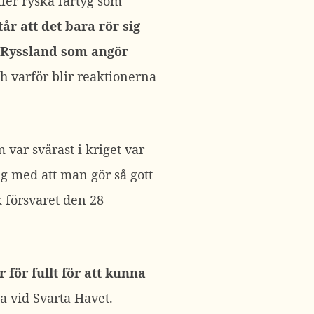
ler ryska fartyg som
r att det bara rör sig
ån Ryssland som angör
 varför blir reaktionerna
var svårast i kriget var
ig med att man gör så gott
k försvaret den 28
för fullt för att kunna
a vid Svarta Havet.