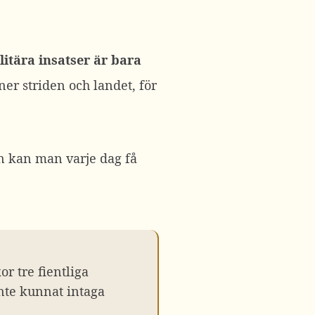
litära insatser är bara
er striden och landet, för
n kan man varje dag få
r tre fientliga
nte kunnat intaga