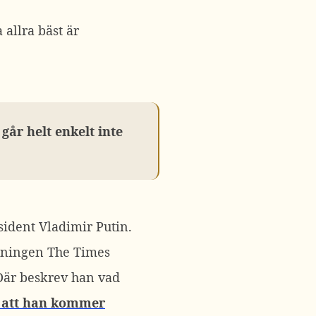
allra bäst är
går helt enkelt inte
ident Vladimir Putin.
idningen The Times
 Där beskrev han vad
r att han kommer