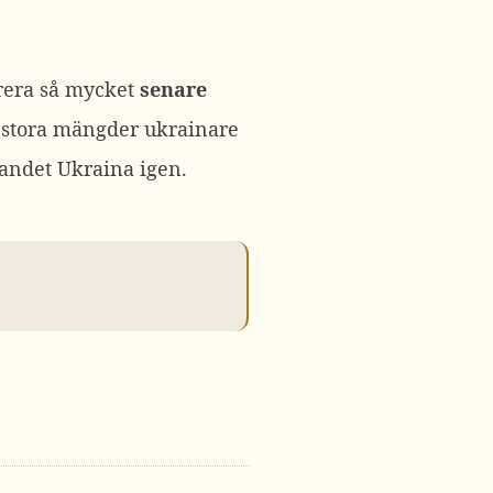
tirera så mycket
senare
t stora mängder ukrainare
landet Ukraina igen.