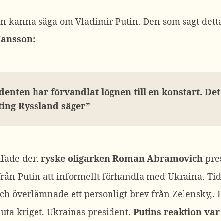
n kanna säga om Vladimir Putin. Den som sagt detta 
Hansson:
enten har förvandlat lögnen till en konstart. Det 
nting Ryssland säger”
äffade den
ryske oligarken Roman Abramovich
pres
från Putin att informellt förhandla med Ukraina. T
ch överlämnade ett personligt brev från Zelensky,.
luta kriget. Ukrainas president.
Putins reaktion va