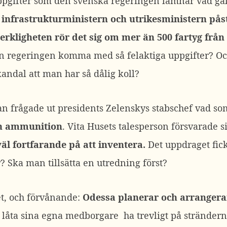
pgifter som den svenska regeringen lämnar vad gäl
infrastrukturministern och utrikesministern påstå
 verkligheten rör det sig om mer än 500 fartyg fr
n regeringen komma med så felaktiga uppgifter? Och
kandal att man har så dålig koll?
n frågade ut presidents Zelenskys stabschef vad som 
ch ammunition
. Vita Husets talesperson försvarade s
väl fortfarande på att inventera.
Det uppdraget fic
r? Ska man tillsätta en utredning först?
het, och förvånande:
Odessa planerar och arrangerar 
låta sina egna medborgare ha trevligt på strändern