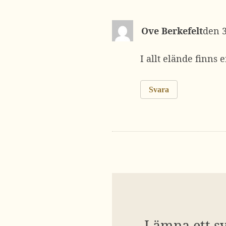
Ove Berkefelt
I allt elände finns
Svara
Lämna ett s