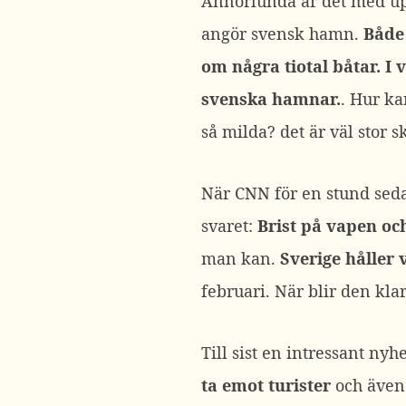
Annorlunda är det med up
angör svensk hamn.
Både 
om några tiotal båtar. I
svenska hamnar.
. Hur ka
så milda? det är väl stor s
När CNN för en stund seda
svaret:
Brist på vapen o
man kan.
Sverige håller 
februari. När blir den kla
Till sist en intressant ny
ta emot turister
och även 