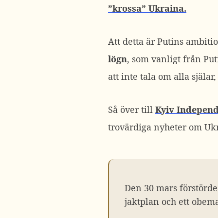
”krossa” Ukraina.
Att detta är Putins ambit
lögn
, som vanligt från Pu
att inte tala om alla själar
Så över till
Kyiv Indepen
trovärdiga nyheter om Ukr
Den 30 mars förstörde 
jaktplan och ett obem