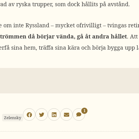
ad av ryska trupper, som dock hållits på avstånd.
se om inte Ryssland – mycket ofrivilligt – tvingas re
strömmen då börjar vända, gå åt andra hållet
. At
erfå sina hem, träffa sina kära och börja bygga upp 
1
Zelensky