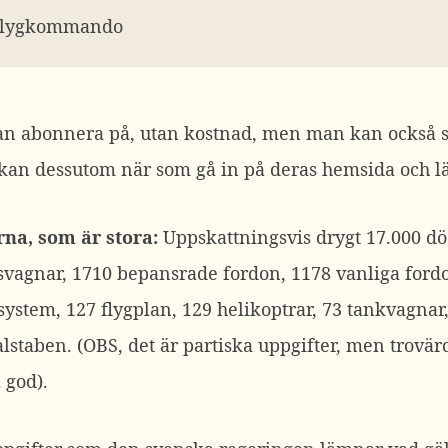
 Flygkommando
 abonnera på, utan kostnad, men man kan också skä
n kan dessutom när som gå in på deras hemsida och lä
rna, som är stora:
Uppskattningsvis drygt 17.000 död
svagnar, 1710 bepansrade fordon, 1178 vanliga fordon,
system, 127 flygplan, 129 helikoptrar, 73 tankvagnar,
lstaben. (OBS, det är partiska uppgifter, men trovär
 god).