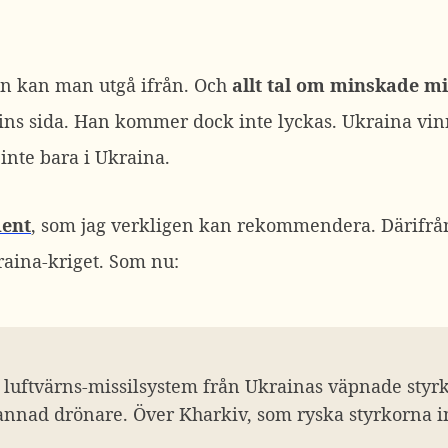
ion kan man utgå ifrån. Och
allt tal om minskade mi
tins sida. Han kommer dock inte lyckas. Ukraina vinn
, inte bara i Ukraina.
dent
, som jag verkligen kan rekommendera. Därifrå
aina-kriget. Som nu:
luftvärns-missilsystem från Ukrainas väpnade styrko
annad drönare. Över Kharkiv, som ryska styrkorna i