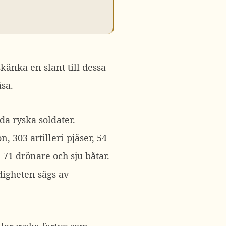
nka en slant till dessa
sa.
a ryska soldater.
 303 artilleri-pjäser, 54
 71 drönare och sju båtar.
digheten sägs av