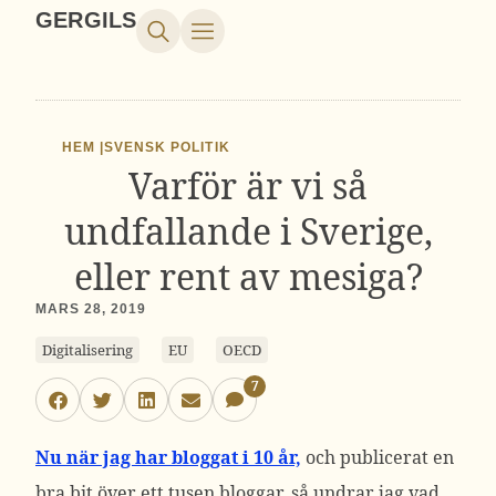
GERGILS
HEM |
SVENSK POLITIK
Varför är vi så
undfallande i Sverige,
eller rent av mesiga?
MARS 28, 2019
Digitalisering
EU
OECD
7
Nu när jag har bloggat i 10 år,
och publicerat en
bra bit över ett tusen bloggar, så undrar jag vad